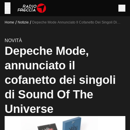
/
/
Home
Notizie
Depeche Mode Annunciato Il Cofanetto Dei Singoli Di
Sound Of The Universe
NOVITÀ
Depeche Mode,
annunciato il
cofanetto dei singoli
di Sound Of The
Universe