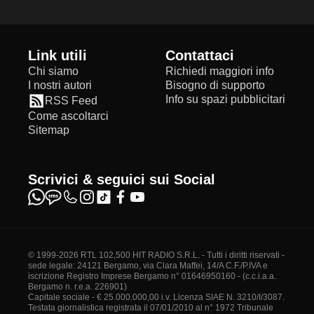
Link utili
Contattaci
Chi siamo
Richiedi maggiori info
I nostri autori
Bisogno di supporto
Info su spazi pubblicitari
RSS Feed
Come ascoltarci
Sitemap
Scrivici & seguici sui Social
© 1999-2026 RTL 102,500 HIT RADIO S.R.L. - Tutti i diritti riservati -
sede legale: 24121 Bergamo, via Clara Maffei, 14/A C.F./P.IVA e
iscrizione Registro Imprese Bergamo n° 01646950160 - (c.c.i.a.a.
Bergamo n. r.e.a. 226901)
Capitale sociale - € 25.000.000,00 i.v. Licenza SIAE N. 3210/I/3087.
Testata giornalistica registrata il 07/01/2010 al n° 1972 Tribunale