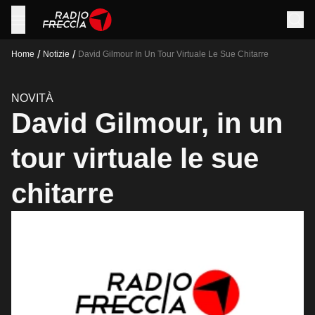
/
/
Home
Notizie
David Gilmour In Un Tour Virtuale Le Sue Chitarre
NOVITÀ
David Gilmour, in un
tour virtuale le sue
chitarre