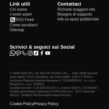
Link utili
Contattaci
Chi siamo
Richiedi maggiori info
I nostri autori
Bisogno di supporto
Info su spazi pubblicitari
RSS Feed
Come ascoltarci
Sitemap
Scrivici & seguici sui Social
© 1999-2026 RTL 102,500 HIT RADIO S.R.L. - Tutti i diritti riservati -
sede legale: 24121 Bergamo, via Clara Maffei, 14/A C.F./P.IVA e
iscrizione Registro Imprese Bergamo n° 01646950160 - (c.c.i.a.a.
Bergamo n. r.e.a. 226901)
Capitale sociale - € 25.000.000,00 i.v. Licenza SIAE N. 3210/I/3087.
Testata giornalistica registrata il 07/01/2010 al n° 1972 Tribunale
Monza - Direttore Responsabile Ivana Faccioli
Cookie Policy
Privacy Policy