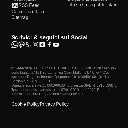
Info su spazi pubblicitari
RSS Feed
Come ascoltarci
Sitemap
Scrivici & seguici sui Social
© 1999-2026 RTL 102,500 HIT RADIO S.R.L. - Tutti i diritti riservati -
sede legale: 24121 Bergamo, via Clara Maffei, 14/A C.F./P.IVA e
iscrizione Registro Imprese Bergamo n° 01646950160 - (c.c.i.a.a.
Bergamo n. r.e.a. 226901)
Capitale sociale - € 25.000.000,00 i.v. Licenza SIAE N. 3210/I/3087.
Testata giornalistica registrata il 07/01/2010 al n° 1972 Tribunale
Monza - Direttore Responsabile Ivana Faccioli
Cookie Policy
Privacy Policy