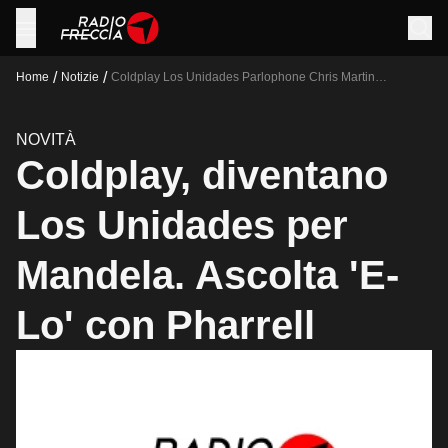
/
/
Home
Notizie
Coldplay Los Unidades Parlophone Chris Martin
Coldplay2018
NOVITÀ
Coldplay, diventano
Los Unidades per
Mandela. Ascolta 'E-
Lo' con Pharrell