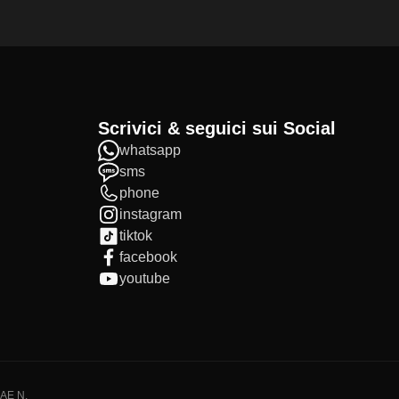
Scrivici & seguici sui Social
whatsapp
sms
phone
instagram
tiktok
facebook
youtube
IAE N.