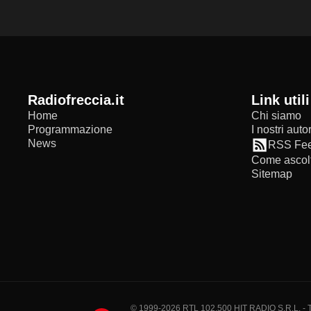
radiofreccia.it
Link utili
Home
Chi siamo
Programmazione
I nostri autor
News
RSS Fe
Come ascolt
Sitemap
© 1999-2026 RTL 102,500 HIT RADIO S.R.L. - Tutti 