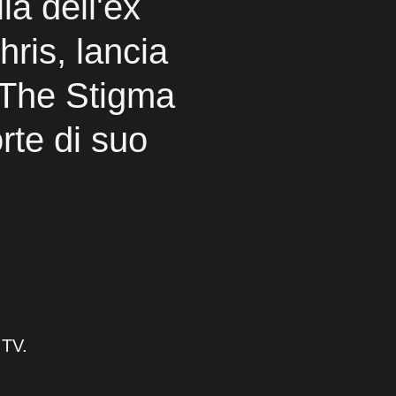
lia dell'ex
ris, lancia
p The Stigma
rte di suo
 TV.