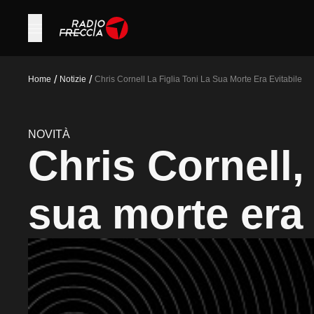
/
/
Home
Notizie
Chris Cornell La Figlia Toni La Sua Morte Era Evitabile
NOVITÀ
Chris Cornell, 
sua morte era 