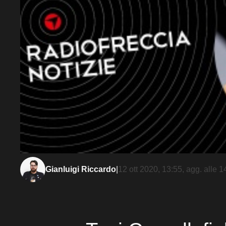
Gianluigi Riccardo
|
12 ott 2020, 13:55
, agg. alle
1