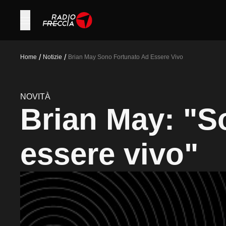
/
/
Home
Notizie
Brian May Sono Fortunato Ad Essere Vivo
NOVITÀ
Brian May: "S
essere vivo"