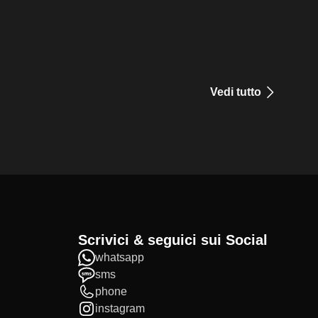
Vedi tutto
Scrivici & seguici sui Social
whatsapp
sms
phone
instagram