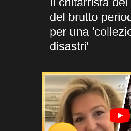
Il chitarrista d
del brutto peri
per una 'collezi
disastri'