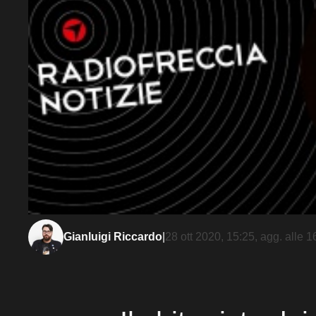
Gianluigi Riccardo
|
28 ott 2020, 15:25
, agg. alle
1