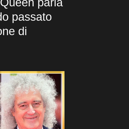
ei Queen parla
odo passato
one di