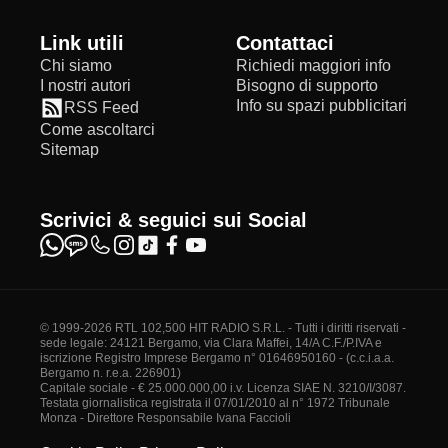
Link utili
Contattaci
Chi siamo
Richiedi maggiori info
I nostri autori
Bisogno di supporto
Info su spazi pubblicitari
RSS Feed
Come ascoltarci
Sitemap
Scrivici & seguici sui Social
© 1999-2026 RTL 102,500 HIT RADIO S.R.L. - Tutti i diritti riservati -
sede legale: 24121 Bergamo, via Clara Maffei, 14/A C.F./P.IVA e
iscrizione Registro Imprese Bergamo n° 01646950160 - (c.c.i.a.a.
Bergamo n. r.e.a. 226901)
Capitale sociale - € 25.000.000,00 i.v. Licenza SIAE N. 3210/I/3087.
Testata giornalistica registrata il 07/01/2010 al n° 1972 Tribunale
Monza - Direttore Responsabile Ivana Faccioli