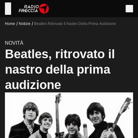
/
/
Home
Notizie
Beatles Ritrovato Il Nastro Della Prima Audizione
NOVITÀ
Beatles, ritrovato il
nastro della prima
audizione