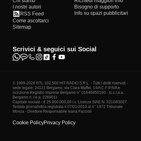
Chi siamo
Richiedi maggiori info
I nostri autori
Bisogno di supporto
Info su spazi pubblicitari
RSS Feed
Come ascoltarci
Sitemap
Scrivici & seguici sui Social
© 1999-2026 RTL 102,500 HIT RADIO S.R.L. - Tutti i diritti riservati -
sede legale: 24121 Bergamo, via Clara Maffei, 14/A C.F./P.IVA e
iscrizione Registro Imprese Bergamo n° 01646950160 - (c.c.i.a.a.
Bergamo n. r.e.a. 226901)
Capitale sociale - € 25.000.000,00 i.v. Licenza SIAE N. 3210/I/3087.
Testata giornalistica registrata il 07/01/2010 al n° 1972 Tribunale
Monza - Direttore Responsabile Ivana Faccioli
Cookie Policy
Privacy Policy