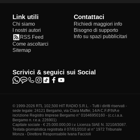
Link utili
Contattaci
Chi siamo
Richiedi maggiori info
I nostri autori
Bisogno di supporto
Info su spazi pubblicitari
RSS Feed
Come ascoltarci
Sitemap
Scrivici & seguici sui Social
© 1999-2026 RTL 102,500 HIT RADIO S.R.L. - Tutti i diritti riservati -
sede legale: 24121 Bergamo, via Clara Maffei, 14/A C.F./P.IVA e
iscrizione Registro Imprese Bergamo n° 01646950160 - (c.c.i.a.a.
Bergamo n. r.e.a. 226901)
Capitale sociale - € 25.000.000,00 i.v. Licenza SIAE N. 3210/I/3087.
Testata giornalistica registrata il 07/01/2010 al n° 1972 Tribunale
Monza - Direttore Responsabile Ivana Faccioli