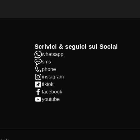
Scrivici & seguici sui Social
whatsapp
sms
phone
instagram
tiktok
facebook
youtube