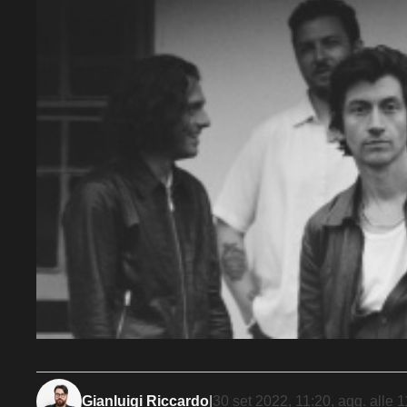
Gianluigi Riccardo
|
30 set 2022, 11:20
, agg. alle
1