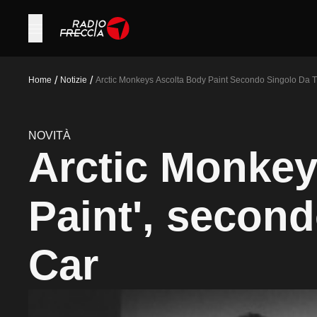
/
/
Home
Notizie
Arctic Monkeys Ascolta Body Paint Secondo Singolo Da 
NOVITÀ
Arctic Monkey
Paint', secon
Car