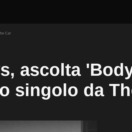
The Car
s, ascolta 'Bod
do singolo da Th