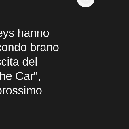
keys hanno
econdo brano
cita del
he Car",
 prossimo