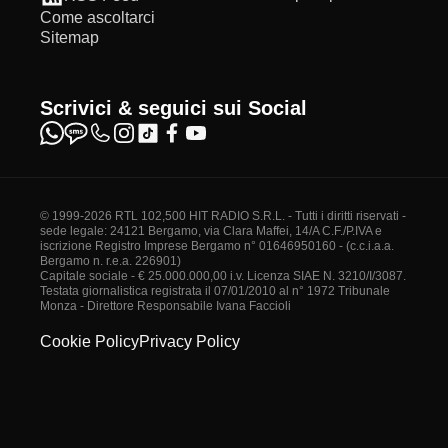
Come ascoltarci
Sitemap
Scrivici & seguici sui Social
© 1999-2026 RTL 102,500 HIT RADIO S.R.L. - Tutti i diritti riservati -
sede legale: 24121 Bergamo, via Clara Maffei, 14/A C.F./P.IVA e
iscrizione Registro Imprese Bergamo n° 01646950160 - (c.c.i.a.a.
Bergamo n. r.e.a. 226901)
Capitale sociale - € 25.000.000,00 i.v. Licenza SIAE N. 3210/I/3087.
Testata giornalistica registrata il 07/01/2010 al n° 1972 Tribunale
Monza - Direttore Responsabile Ivana Faccioli
Cookie Policy
Privacy Policy