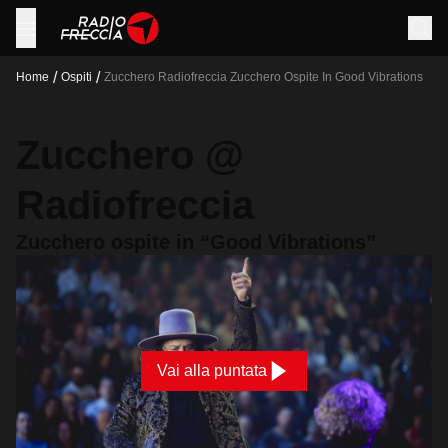
/
/
Home
Ospiti
Zucchero Radiofreccia Zucchero Ospite In Good Vibrations
Zucchero @
Radiofreccia
Zucchero ospite in “Good Vibrations”
Vai alla puntata