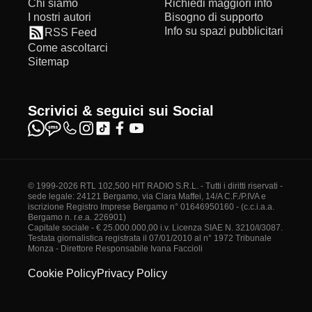
Chi siamo
Richiedi maggiori info
I nostri autori
Bisogno di supporto
Info su spazi pubblicitari
RSS Feed
Come ascoltarci
Sitemap
Scrivici & seguici sui Social
© 1999-2026 RTL 102,500 HIT RADIO S.R.L. - Tutti i diritti riservati -
sede legale: 24121 Bergamo, via Clara Maffei, 14/A C.F./P.IVA e
iscrizione Registro Imprese Bergamo n° 01646950160 - (c.c.i.a.a.
Bergamo n. r.e.a. 226901)
Capitale sociale - € 25.000.000,00 i.v. Licenza SIAE N. 3210/I/3087.
Testata giornalistica registrata il 07/01/2010 al n° 1972 Tribunale
Monza - Direttore Responsabile Ivana Faccioli
Cookie Policy
Privacy Policy