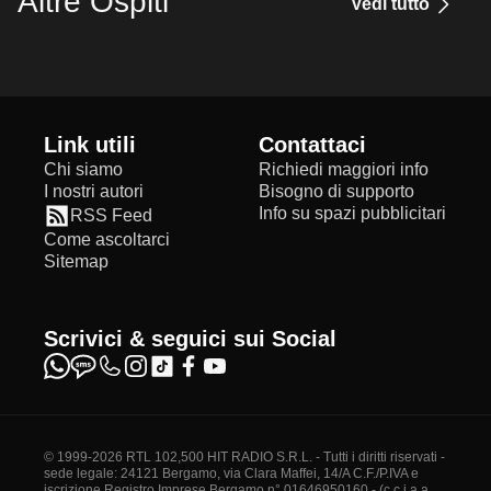
Altre Ospiti
Vedi tutto
Link utili
Contattaci
Chi siamo
Richiedi maggiori info
I nostri autori
Bisogno di supporto
Info su spazi pubblicitari
RSS Feed
Come ascoltarci
Sitemap
Scrivici & seguici sui Social
© 1999-2026 RTL 102,500 HIT RADIO S.R.L. - Tutti i diritti riservati -
sede legale: 24121 Bergamo, via Clara Maffei, 14/A C.F./P.IVA e
iscrizione Registro Imprese Bergamo n° 01646950160 - (c.c.i.a.a.