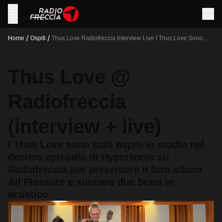
/
/
Home
Ospiti
Thus Love Radiofreccia Interview Live I Thus Love Sono
Stati Ospiti In Studio Nel Decimo Episodio Di Hypersonic Su
Radiofreccia Per Presentare Il Loro Album All Pleasure E
Suonare Due Brani In Acustico
Thus Love @
Radiofreccia
(interview + live)
I Thus Love sono stati ospiti in studio nel
decimo episodio di Hypersonic su
Radiofreccia per presentare il loro album
All Pleasure e suonare due brani in
acustico