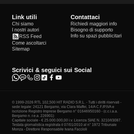
Link utili
Contattaci
Chi siamo
Richiedi maggiori info
I nostri autori
Bisogno di supporto
Info su spazi pubblicitari
RSS Feed
Come ascoltarci
Sitemap
Scrivici & seguici sui Social
© 1999-2026 RTL 102,500 HIT RADIO S.R.L. - Tutti i diritti riservati -
sede legale: 24121 Bergamo, via Clara Maffei, 14/A C.F./P.IVA e
iscrizione Registro Imprese Bergamo n° 01646950160 - (c.c.i.a.a.
Bergamo n. r.e.a. 226901)
Capitale sociale - € 25.000.000,00 i.v. Licenza SIAE N. 3210/I/3087.
Testata giornalistica registrata il 07/01/2010 al n° 1972 Tribunale
Monza - Direttore Responsabile Ivana Faccioli