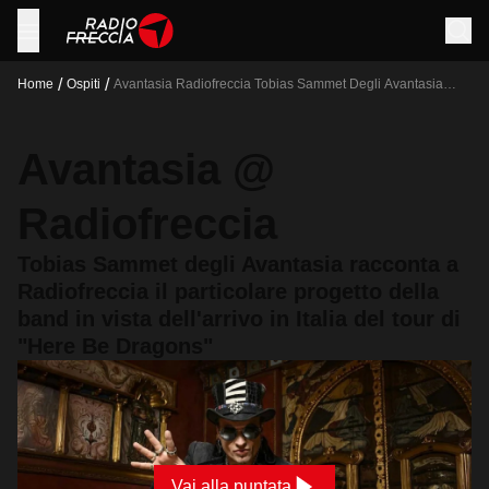
/
/
Home
Ospiti
Avantasia Radiofreccia Tobias Sammet Degli Avantasia
Racconta A Radiofreccia Il Particolare Progetto Della Band
In Vista Dell Arrivo In Italia Del Tour Di Here Be Dragons
Avantasia @
Radiofreccia
Tobias Sammet degli Avantasia racconta a
Radiofreccia il particolare progetto della
band in vista dell'arrivo in Italia del tour di
"Here Be Dragons"
Vai alla puntata