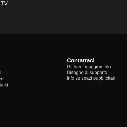
 TV.
Contattaci
Richiedi maggiori info
i
Bisogno di supporto
Info su spazi pubblicitari
ed
arci