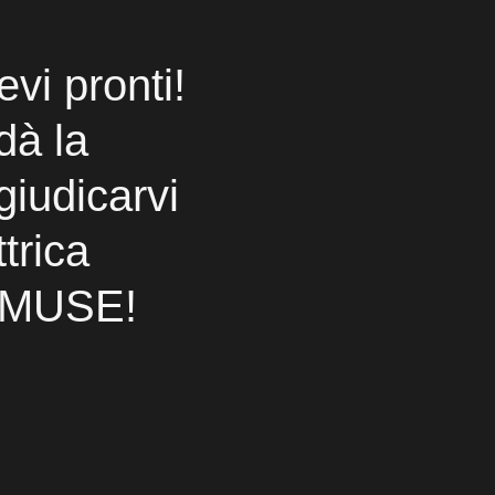
evi pronti!
dà la
giudicarvi
trica
i MUSE!