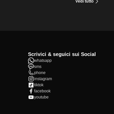
Vedi tutto
Scrivici & seguici sui Social
whatsapp
sms
phone
instagram
tiktok
facebook
youtube