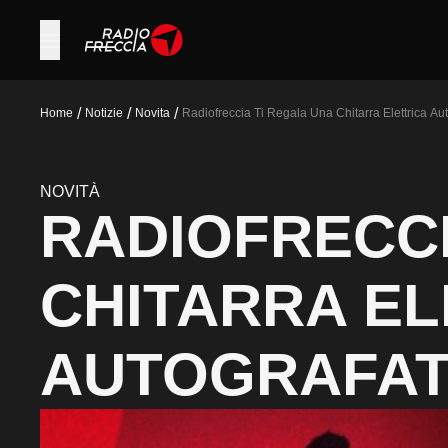
/
/
/
Home
Notizie
Novita
Radiofreccia Ti Regala Una Chitarra Elettrica A
NOVITÀ
RADIOFRECCI
CHITARRA EL
AUTOGRAFAT