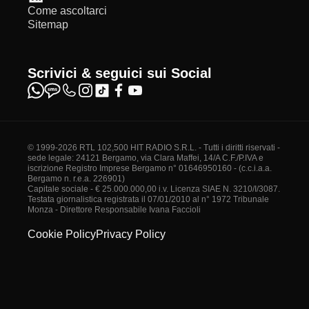
Come ascoltarci
Sitemap
Scrivici & seguici sui Social
© 1999-2026 RTL 102,500 HIT RADIO S.R.L. - Tutti i diritti riservati -
sede legale: 24121 Bergamo, via Clara Maffei, 14/A C.F./P.IVA e
iscrizione Registro Imprese Bergamo n° 01646950160 - (c.c.i.a.a.
Bergamo n. r.e.a. 226901)
Capitale sociale - € 25.000.000,00 i.v. Licenza SIAE N. 3210/I/3087.
Testata giornalistica registrata il 07/01/2010 al n° 1972 Tribunale
Monza - Direttore Responsabile Ivana Faccioli
Cookie Policy
Privacy Policy