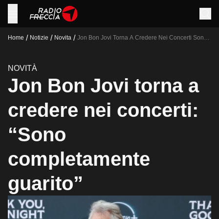
/
/
/
Home
Notizie
Novita
Jon Bon Jovi Torna A Credere Nei Concerti Sono
Completamente Guarito
NOVITÀ
Jon Bon Jovi torna a
credere nei concerti:
“Sono
completamente
guarito”