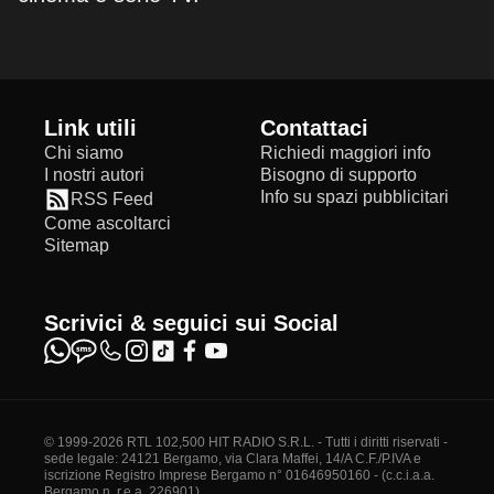
Link utili
Contattaci
Chi siamo
Richiedi maggiori info
I nostri autori
Bisogno di supporto
Info su spazi pubblicitari
RSS Feed
Come ascoltarci
Sitemap
Scrivici & seguici sui Social
© 1999-2026 RTL 102,500 HIT RADIO S.R.L. - Tutti i diritti riservati -
sede legale: 24121 Bergamo, via Clara Maffei, 14/A C.F./P.IVA e
iscrizione Registro Imprese Bergamo n° 01646950160 - (c.c.i.a.a.
Bergamo n. r.e.a. 226901)