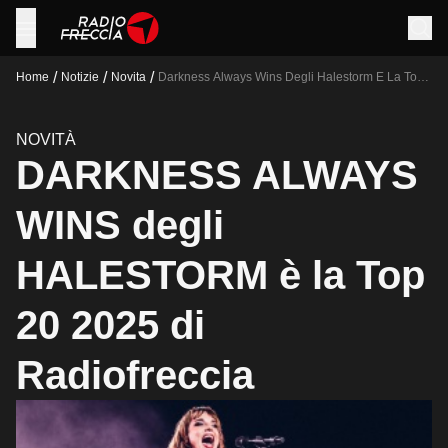
/
/
/
Home
Notizie
Novita
Darkness Always Wins Degli Halestorm E La Top
20 2025 Di Radiofreccia
NOVITÀ
DARKNESS ALWAYS
WINS degli
HALESTORM è la Top
20 2025 di
Radiofreccia