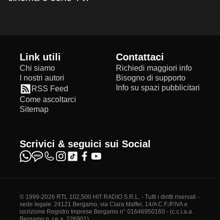
Link utili
Contattaci
Chi siamo
Richiedi maggiori info
I nostri autori
Bisogno di supporto
Info su spazi pubblicitari
RSS Feed
Come ascoltarci
Sitemap
Scrivici & seguici sui Social
© 1999-2026 RTL 102,500 HIT RADIO S.R.L. - Tutti i diritti riservati -
sede legale: 24121 Bergamo, via Clara Maffei, 14/A C.F./P.IVA e
iscrizione Registro Imprese Bergamo n° 01646950160 - (c.c.i.a.a.
Bergamo n. r.e.a. 226901)