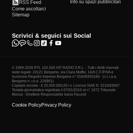
Info su spazi pubblicitari
RSS Feed
Come ascoltarci
Sitemap
Scrivici & seguici sui Social
© 1999-2026 RTL 102,500 HIT RADIO S.R.L. - Tutti i diritti riservati -
sede legale: 24121 Bergamo, via Clara Maffei, 14/A C.F./P.IVA e
iscrizione Registro Imprese Bergamo n° 01646950160 - (c.c.i.a.a.
Bergamo n. r.e.a. 226901)
Capitale sociale - € 25.000.000,00 i.v. Licenza SIAE N. 3210/I/3087.
Testata giornalistica registrata il 07/01/2010 al n° 1972 Tribunale
Monza - Direttore Responsabile Ivana Faccioli
Cookie Policy
Privacy Policy