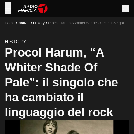
/
/
/
Home
Notizie
History
Procol Harum A Whiter Shade Of Pale Il Singolo
Che Ha Cambiato Il Linguaggio Del Rock
HISTORY
Procol Harum, “A
Whiter Shade Of
Pale”: il singolo che
ha cambiato il
linguaggio del rock