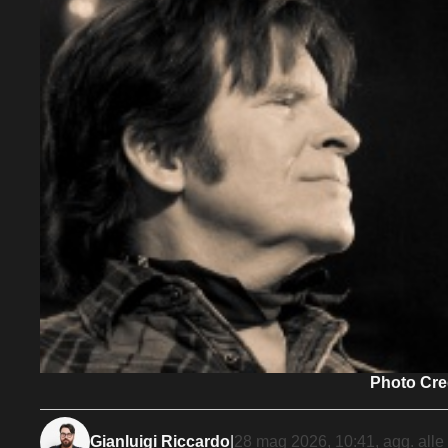
Photo Cre
Gianluigi Riccardo
|
28 mag 2026, 10:41
, agg. alle