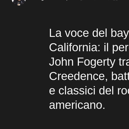
La voce del bay
California: il pe
John Fogerty tr
Creedence, batt
e classici del r
americano.