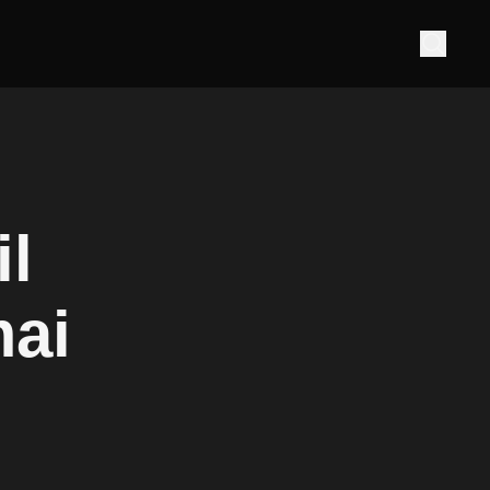
il
mai