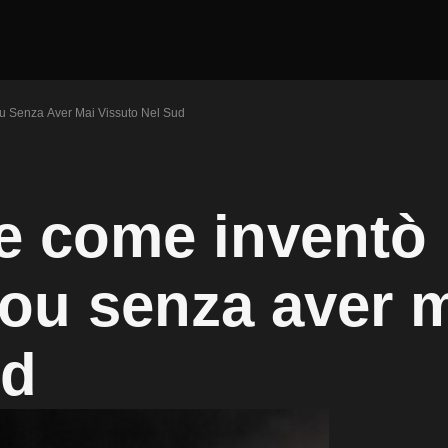
u Senza Aver Mai Vissuto Nel Sud
e come inventò 
ou senza aver 
ud