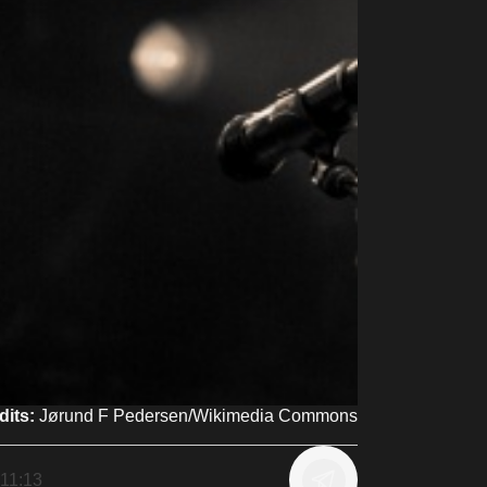
dits:
Jørund F Pedersen/Wikimedia Commons
11:13