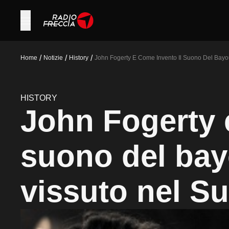
/
/
/
Home
Notizie
History
John Fogerty E Come Invento Il Suono Del Bayo
HISTORY
John Fogerty 
suono del bay
vissuto nel S