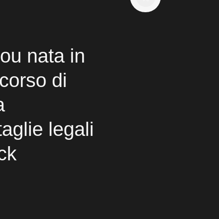
ou nata in
rcorso di
a
aglie legali
ock