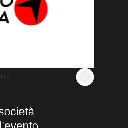
1:36
 società
ll'evento