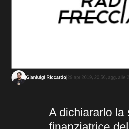
Gianluigi Riccardo
|
29 apr 2019, 20:56
, agg. alle
2
A dichiararlo la
finanziatrice de