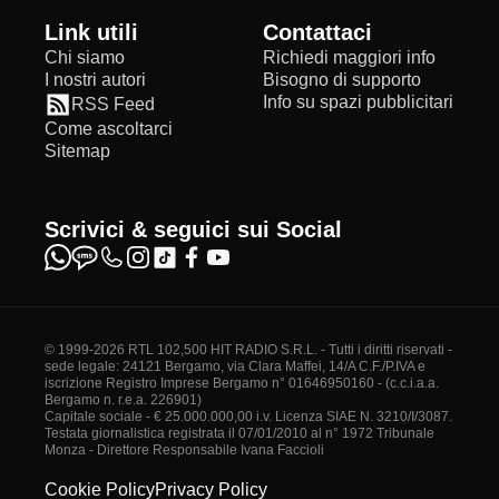
Link utili
Contattaci
Chi siamo
Richiedi maggiori info
I nostri autori
Bisogno di supporto
Info su spazi pubblicitari
RSS Feed
Come ascoltarci
Sitemap
Scrivici & seguici sui Social
© 1999-2026 RTL 102,500 HIT RADIO S.R.L. - Tutti i diritti riservati -
sede legale: 24121 Bergamo, via Clara Maffei, 14/A C.F./P.IVA e
iscrizione Registro Imprese Bergamo n° 01646950160 - (c.c.i.a.a.
Bergamo n. r.e.a. 226901)
Capitale sociale - € 25.000.000,00 i.v. Licenza SIAE N. 3210/I/3087.
Testata giornalistica registrata il 07/01/2010 al n° 1972 Tribunale
Monza - Direttore Responsabile Ivana Faccioli
Cookie Policy
Privacy Policy