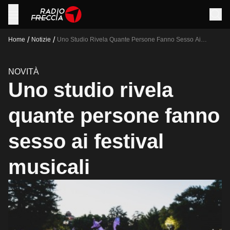
/
/
Home
Notizie
Uno Studio Rivela Quante Persone Fanno Sesso Ai
Festival Musicali
NOVITÀ
Uno studio rivela
quante persone fanno
sesso ai festival
musicali