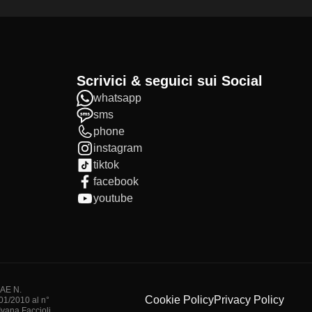
Scrivici & seguici sui Social
whatsapp
sms
phone
instagram
tiktok
facebook
youtube
IAE N.
Cookie Policy
Privacy Policy
/01/2010 al n°
vana Faccioli