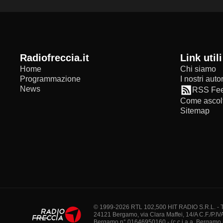
radiofreccia.it
Link utili
Home
Chi siamo
Programmazione
I nostri autor
News
RSS Fe
Come ascolt
Sitemap
© 1999-2026 RTL 102,500 HIT RADIO S.R.L. - Tutti 
24121 Bergamo, via Clara Maffei, 14/A C.F./P.IV
Bergamo n° 01646950160 - (c.c.i.a.a. Bergamo n