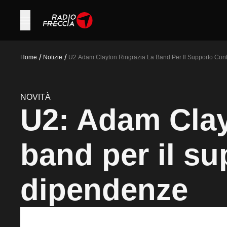
/
/
Home
Notizie
U2 Adam Clayton Ringrazia La Band Per Il Supporto Con
NOVITÀ
U2: Adam Clay
band per il su
dipendenze