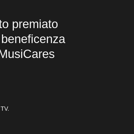
ato premiato
i beneficenza
 MusiCares
 TV.