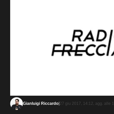
Gianluigi Riccardo
|
27 giu 2017, 14:12
, agg. alle
1