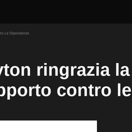
tro Le Dipendenze
ton ringrazia la
pporto contro le