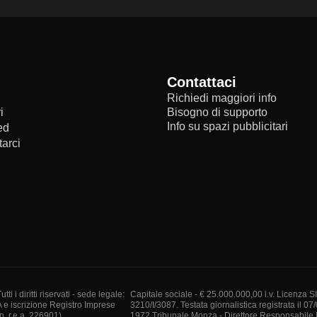
Contattaci
Richiedi maggiori info
i
Bisogno di supporto
Info su spazi pubblicitari
ed
arci
i diritti riservati - sede legale:
Capitale sociale - € 25.000.000,00 i.v. Licenza S
A e iscrizione Registro Imprese
3210/I/3087. Testata giornalistica registrata il 07
. r.e.a. 226901)
1972 Tribunale Monza - Direttore Responsabile I