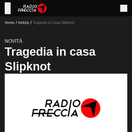
/
/
Home
Notizie
Tragedia In Casa Slipknot
NOVITÀ
Tragedia in casa
Slipknot