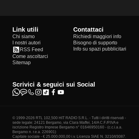
Link utili
Contattaci
Chi siamo
Richiedi maggiori info
I nostri autori
Bisogno di supporto
Info su spazi pubblicitari
RSS Feed
Come ascoltarci
Sitemap
Scrivici & seguici sui Social
© 1999-2026 RTL 102,500 HIT RADIO S.R.L. - Tutti i diritti riservati -
sede legale: 24121 Bergamo, via Clara Maffei, 14/A C.F./P.IVA e
iscrizione Registro Imprese Bergamo n° 01646950160 - (c.c.i.a.a.
Bergamo n. r.e.a. 226901)
Capitale sociale - € 25.000.000,00 i.v. Licenza SIAE N. 3210/I/3087.