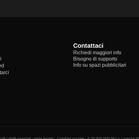
Contattaci
Richiedi maggiori info
i
Bisogno di supporto
Info su spazi pubblicitari
ed
arci
i diritti riservati - sede legale:
Capitale sociale - € 25.000.000,00 i.v. Licenza S