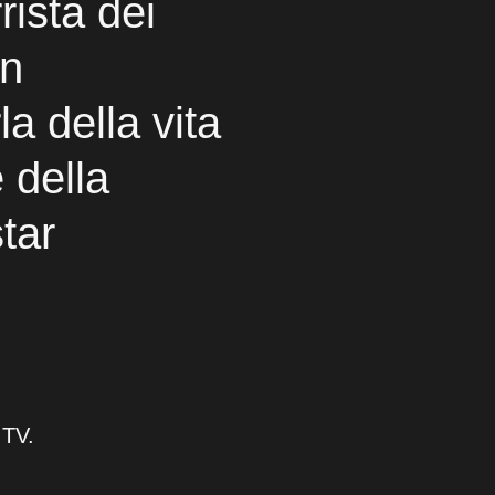
rista dei
in
la della vita
 della
tar
 TV.