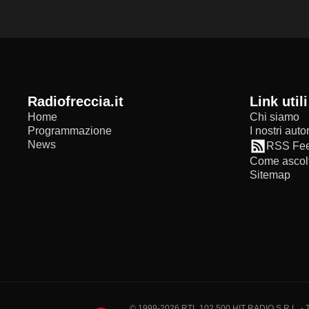
radiofreccia.it
Link utili
Home
Chi siamo
Programmazione
I nostri autor
News
RSS Fe
Come ascolt
Sitemap
© 1999-2026 RTL 102,500 HIT RADIO S.R.L. - Tutti 