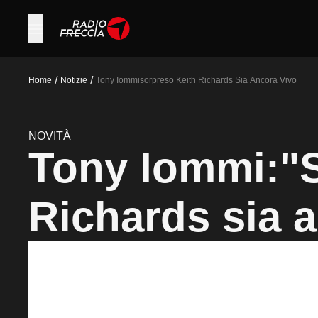
/
/
Home
Notizie
Tony Iommisorpreso Keith Richards Sia Ancora Vivo
NOVITÀ
Tony Iommi:"S
Richards sia 