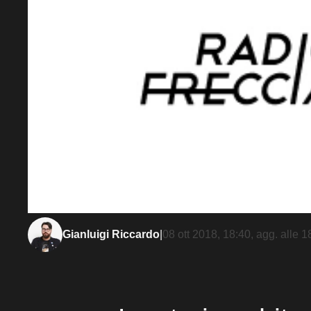
Gianluigi Riccardo
|
08 ott 2018, 18:40
, agg. alle
1