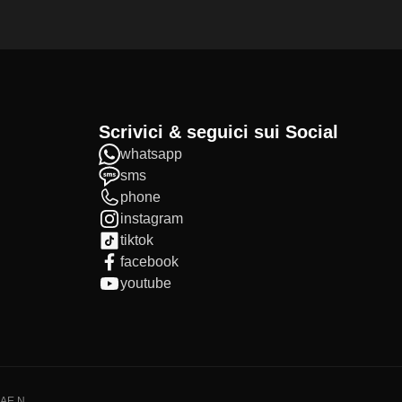
Scrivici & seguici sui Social
whatsapp
sms
phone
instagram
tiktok
facebook
youtube
IAE N.