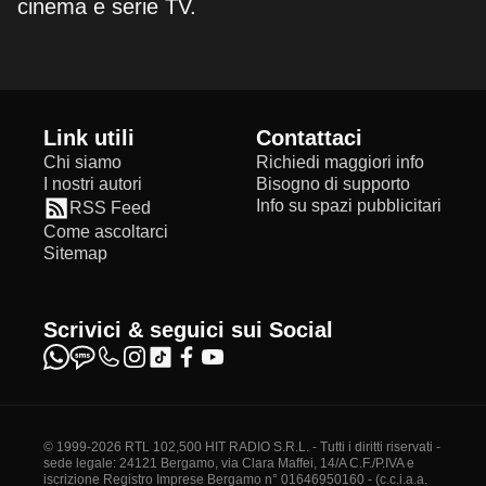
cinema e serie TV.
Link utili
Contattaci
Chi siamo
Richiedi maggiori info
I nostri autori
Bisogno di supporto
Info su spazi pubblicitari
RSS Feed
Come ascoltarci
Sitemap
Scrivici & seguici sui Social
© 1999-2026 RTL 102,500 HIT RADIO S.R.L. - Tutti i diritti riservati -
sede legale: 24121 Bergamo, via Clara Maffei, 14/A C.F./P.IVA e
iscrizione Registro Imprese Bergamo n° 01646950160 - (c.c.i.a.a.