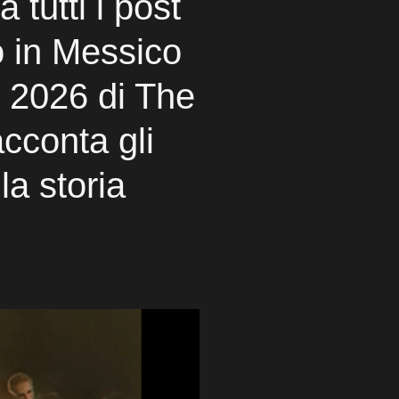
 tutti i post
o in Messico
ur 2026 di The
cconta gli
la storia