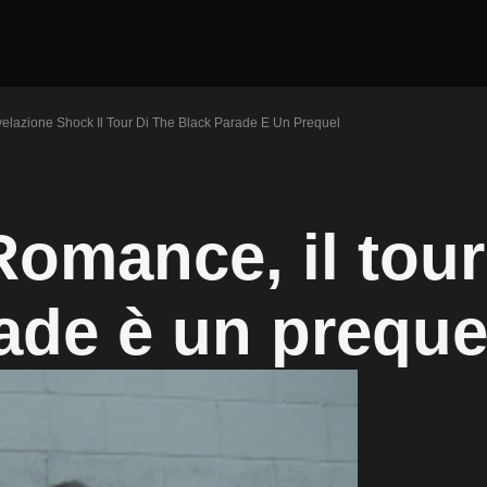
velazione Shock Il Tour Di The Black Parade E Un Prequel
omance, il tour
ade è un preque