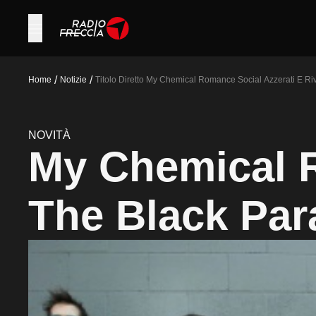
/
/
Home
Notizie
Titolo Diretto My Chemical Romance Social Azzerati E Ri
NOVITÀ
My Chemical R
The Black Par