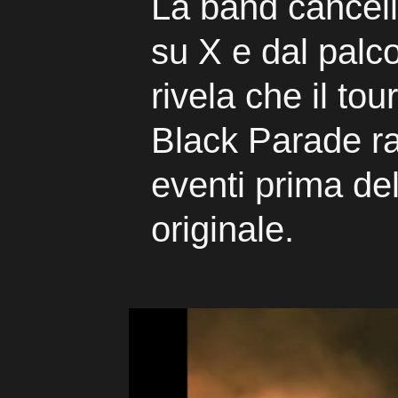
La band cancella
su X e dal palc
rivela che il to
Black Parade ra
eventi prima del
originale.