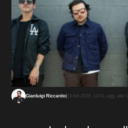
Gianluigi Riccardo
|
16 feb 2026, 12:41
, agg. alle
1