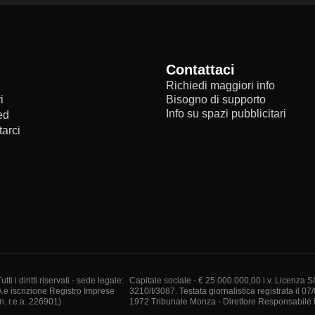
Contattaci
Richiedi maggiori info
i
Bisogno di supporto
Info su spazi pubblicitari
ed
arci
i diritti riservati - sede legale:
Capitale sociale - € 25.000.000,00 i.v. Licenza S
A e iscrizione Registro Imprese
3210/I/3087. Testata giornalistica registrata il 07
. r.e.a. 226901)
1972 Tribunale Monza - Direttore Responsabile I