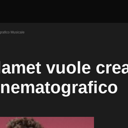
rafico Musicale
amet vuole cre
inematografico