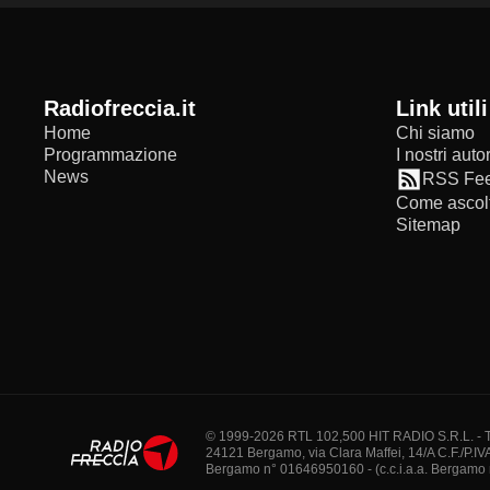
radiofreccia.it
Link utili
Home
Chi siamo
Programmazione
I nostri autor
News
RSS Fe
Come ascolt
Sitemap
© 1999-2026 RTL 102,500 HIT RADIO S.R.L. - Tutti 
24121 Bergamo, via Clara Maffei, 14/A C.F./P.IV
Bergamo n° 01646950160 - (c.c.i.a.a. Bergamo n