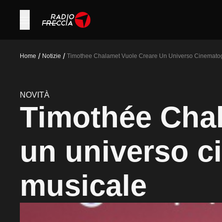
/
/
Home
Notizie
Timothee Chalamet Vuole Creare Un Universo Cinematog
NOVITÀ
Timothée Chal
un universo c
musicale