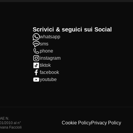
Scrivici & seguici sui Social
whatsapp
sms
phone
instagram
tiktok
facebook
youtube
IAE N.
Cookie Policy
Privacy Policy
/01/2010 al n°
vana Faccioli