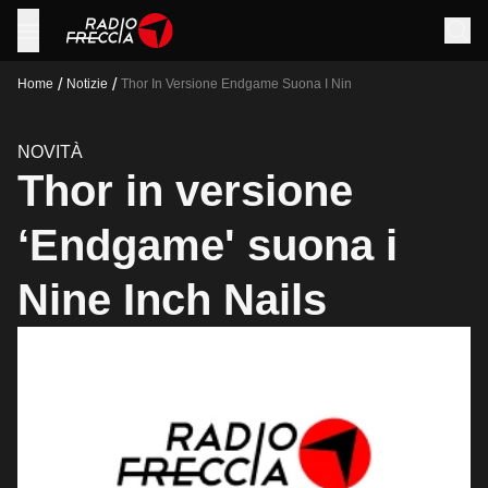
/
/
Home
Notizie
Thor In Versione Endgame Suona I Nin
NOVITÀ
Thor in versione
‘Endgame' suona i
Nine Inch Nails