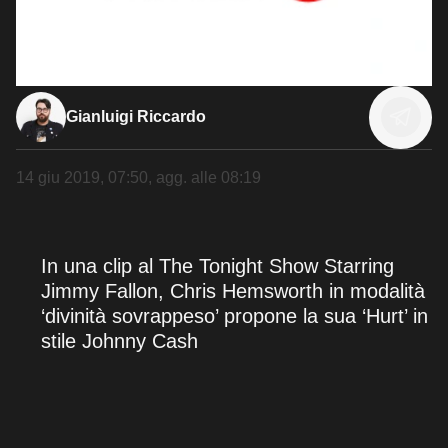
Gianluigi Riccardo
14 giu 2019, 07:50
, agg. alle
08:19
In una clip al The Tonight Show Starring
Jimmy Fallon, Chris Hemsworth in modalità
‘divinità sovrappeso’ propone la sua ‘Hurt’ in
stile Johnny Cash