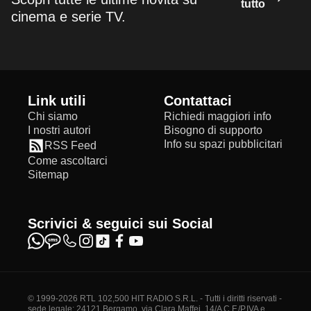
tutto
cinema e serie TV.
Link utili
Contattaci
Chi siamo
Richiedi maggiori info
I nostri autori
Bisogno di supporto
Info su spazi pubblicitari
RSS Feed
Come ascoltarci
Sitemap
Scrivici & seguici sui Social
© 1999-2026 RTL 102,500 HIT RADIO S.R.L. - Tutti i diritti riservati -
sede legale: 24121 Bergamo, via Clara Maffei, 14/A C.F./P.IVA e