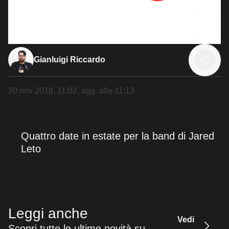
Gianluigi Riccardo
20 nov 2018, 11:02
, agg. alle
11:13
Quattro date in estate per la band di Jared
Leto
Leggi anche
Vedi
Scopri tutte le ultime novità su