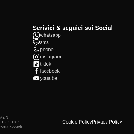
Scrivici & seguici sui Social
whatsapp
sms
phone
instagram
tiktok
facebook
youtube
IAE N.
Cookie Policy
Privacy Policy
/01/2010 al n°
vana Faccioli