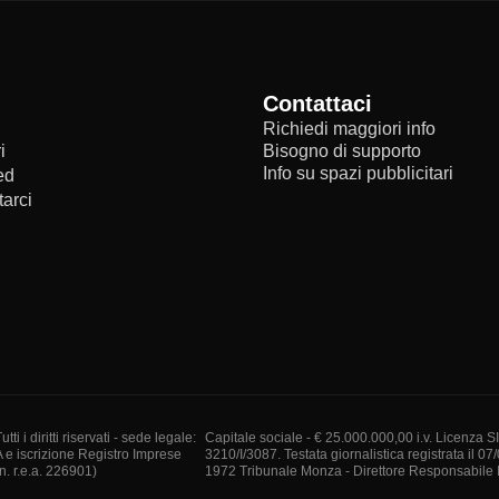
Contattaci
Richiedi maggiori info
i
Bisogno di supporto
Info su spazi pubblicitari
ed
arci
i diritti riservati - sede legale:
Capitale sociale - € 25.000.000,00 i.v. Licenza S
A e iscrizione Registro Imprese
3210/I/3087. Testata giornalistica registrata il 07
. r.e.a. 226901)
1972 Tribunale Monza - Direttore Responsabile I