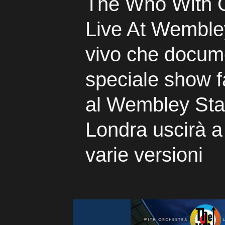
The Who With 
Live At Wemble
vivo che docum
speciale show f
al Wembley Sta
Londra uscirà a
varie versioni