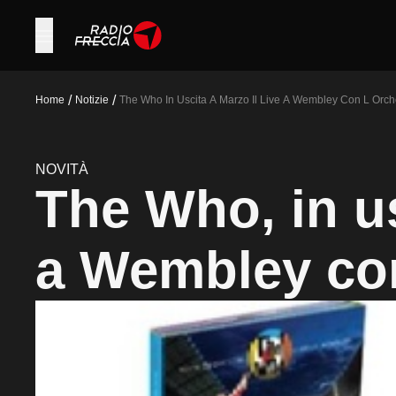
/
/
Home
Notizie
The Who In Uscita A Marzo Il Live A Wembley Con L Orch
NOVITÀ
The Who, in us
a Wembley con