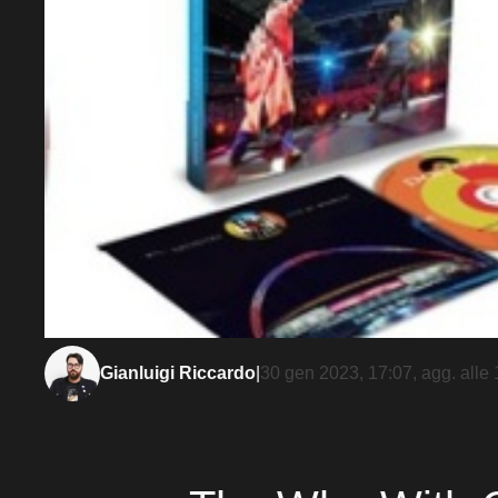
Gianluigi Riccardo
|
30 gen 2023, 17:07
, agg. alle