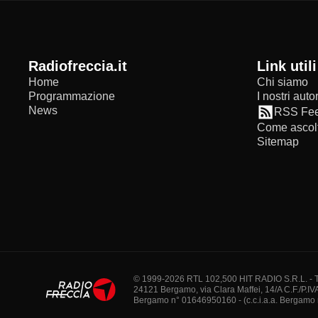
radiofreccia.it
Link utili
Home
Chi siamo
Programmazione
I nostri autor
News
RSS Fe
Come ascolt
Sitemap
© 1999-2026 RTL 102,500 HIT RADIO S.R.L. - Tutti 
24121 Bergamo, via Clara Maffei, 14/A C.F./P.IV
Bergamo n° 01646950160 - (c.c.i.a.a. Bergamo n