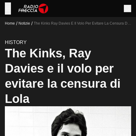
/
/
Home
Notizie
The Kinks Ray Davies E Il Volo Per Evitare La Censura Di
Lola
HISTORY
The Kinks, Ray
Davies e il volo per
evitare la censura di
Lola