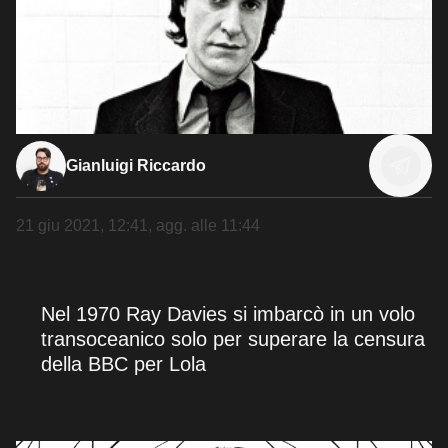
Gianluigi Riccardo
21 giu 2021, 12:41
, agg. alle
11:44
Nel 1970 Ray Davies si imbarcò in un volo
transoceanico solo per superare la censura
della BBC per Lola