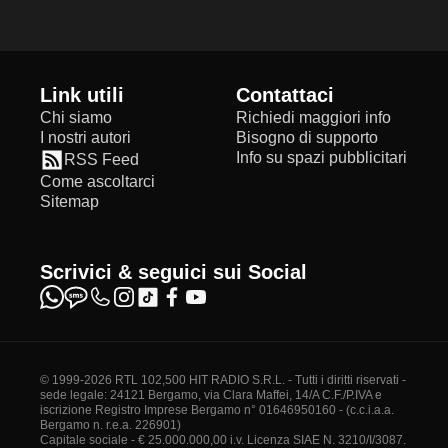
Link utili
Contattaci
Chi siamo
Richiedi maggiori info
I nostri autori
Bisogno di supporto
Info su spazi pubblicitari
RSS Feed
Come ascoltarci
Sitemap
Scrivici & seguici sui Social
© 1999-2026 RTL 102,500 HIT RADIO S.R.L. - Tutti i diritti riservati -
sede legale: 24121 Bergamo, via Clara Maffei, 14/A C.F./P.IVA e
iscrizione Registro Imprese Bergamo n° 01646950160 - (c.c.i.a.a.
Bergamo n. r.e.a. 226901)
Capitale sociale - € 25.000.000,00 i.v. Licenza SIAE N. 3210/I/3087.