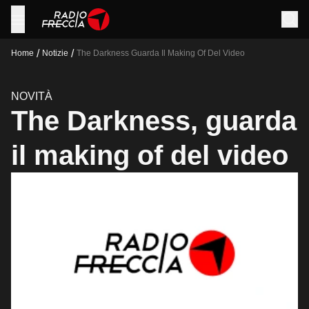
/
/
Home
Notizie
The Darkness Guarda Il Making Of Del Video
NOVITÀ
The Darkness, guarda
il making of del video