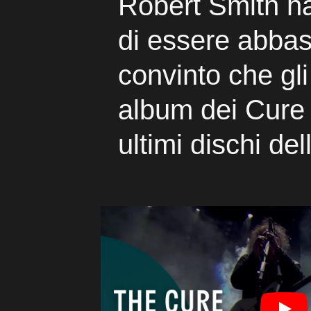
Robert Smith ha
di essere abba
convinto che gli
album dei Cure 
ultimi dischi de