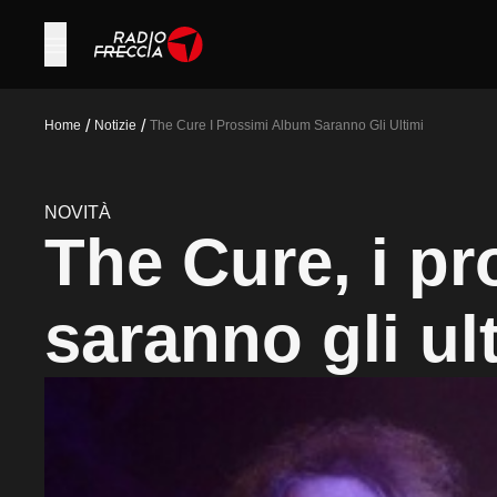
/
/
Home
Notizie
The Cure I Prossimi Album Saranno Gli Ultimi
NOVITÀ
The Cure, i p
saranno gli ul