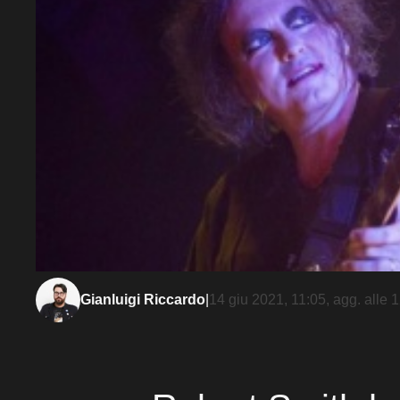
Gianluigi Riccardo
|
14 giu 2021, 11:05
, agg. alle
1