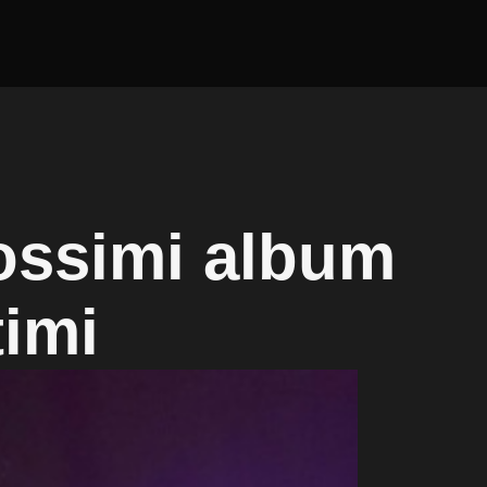
rossimi album
timi