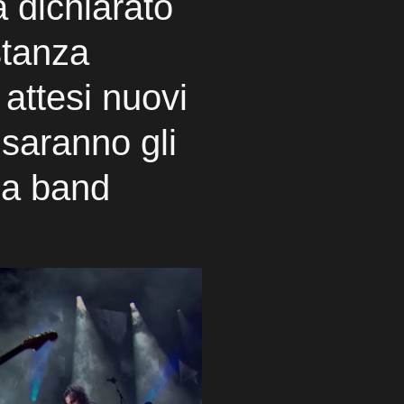
 dichiarato
stanza
 attesi nuovi
saranno gli
lla band