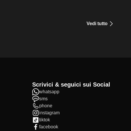
Vedi tutto
Scrivici & seguici sui Social
whatsapp
sms
phone
instagram
tiktok
facebook