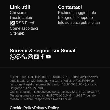
Link utili
Contattaci
Chi siamo
Richiedi maggiori info
I nostri autori
Bisogno di supporto
Info su spazi pubblicitari
RSS Feed
Come ascoltarci
Sitemap
Scrivici & seguici sui Social
© 1999-2026 RTL 102,500 HIT RADIO S.R.L. - Tutti i diritti riservati -
sede legale: 24121 Bergamo, via Clara Maffei, 14/A C.F./P.IVA e
iscrizione Registro Imprese Bergamo n° 01646950160 - (c.c.i.a.a.
Bergamo n. r.e.a. 226901)
Capitale sociale - € 25.000.000,00 i.v. Licenza SIAE N. 3210/I/3087.
Testata giornalistica registrata il 07/01/2010 al n° 1972 Tribunale
Monza - Direttore Responsabile Ivana Faccioli
Cookie Policy
Privacy Policy