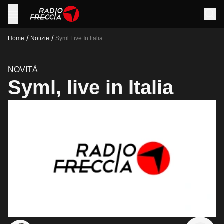
/
/
Home
Notizie
Syml Live In Italia
NOVITÀ
Syml, live in Italia