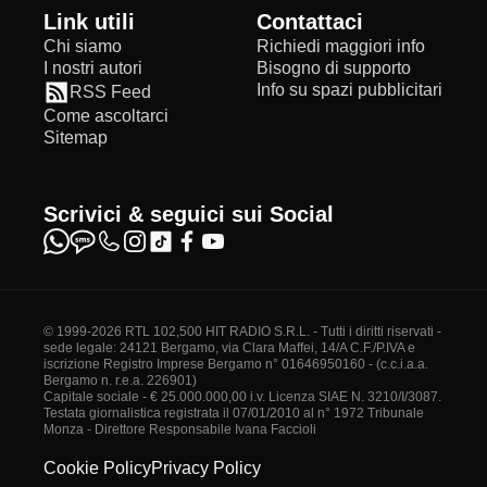
Link utili
Contattaci
Chi siamo
Richiedi maggiori info
I nostri autori
Bisogno di supporto
Info su spazi pubblicitari
RSS Feed
Come ascoltarci
Sitemap
Scrivici & seguici sui Social
© 1999-2026 RTL 102,500 HIT RADIO S.R.L. - Tutti i diritti riservati -
sede legale: 24121 Bergamo, via Clara Maffei, 14/A C.F./P.IVA e
iscrizione Registro Imprese Bergamo n° 01646950160 - (c.c.i.a.a.
Bergamo n. r.e.a. 226901)
Capitale sociale - € 25.000.000,00 i.v. Licenza SIAE N. 3210/I/3087.
Testata giornalistica registrata il 07/01/2010 al n° 1972 Tribunale
Monza - Direttore Responsabile Ivana Faccioli
Cookie Policy
Privacy Policy