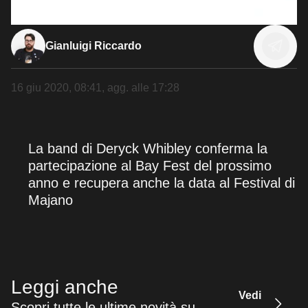
Gianluigi Riccardo
16 giu 2020, 08:41
, agg. alle
17:28
La band di Deryck Whibley conferma la
partecipazione al Bay Fest del prossimo
anno e recupera anche la data al Festival di
Majano
Leggi anche
Vedi
Scopri tutte le ultime novità su