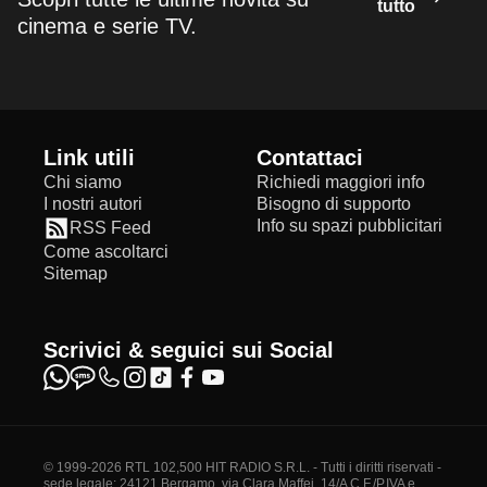
tutto
cinema e serie TV.
Link utili
Contattaci
Chi siamo
Richiedi maggiori info
I nostri autori
Bisogno di supporto
Info su spazi pubblicitari
RSS Feed
Come ascoltarci
Sitemap
Scrivici & seguici sui Social
© 1999-2026 RTL 102,500 HIT RADIO S.R.L. - Tutti i diritti riservati -
sede legale: 24121 Bergamo, via Clara Maffei, 14/A C.F./P.IVA e