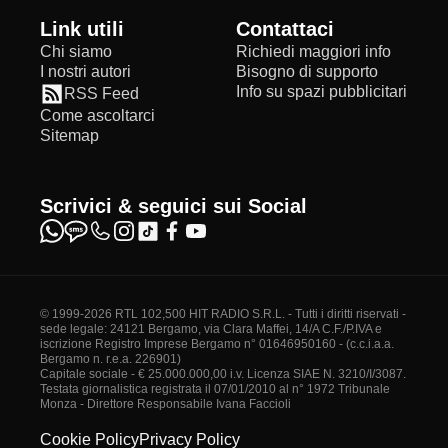
Link utili
Contattaci
Chi siamo
Richiedi maggiori info
I nostri autori
Bisogno di supporto
Info su spazi pubblicitari
RSS Feed
Come ascoltarci
Sitemap
Scrivici & seguici sui Social
© 1999-2026 RTL 102,500 HIT RADIO S.R.L. - Tutti i diritti riservati -
sede legale: 24121 Bergamo, via Clara Maffei, 14/A C.F./P.IVA e
iscrizione Registro Imprese Bergamo n° 01646950160 - (c.c.i.a.a.
Bergamo n. r.e.a. 226901)
Capitale sociale - € 25.000.000,00 i.v. Licenza SIAE N. 3210/I/3087.
Testata giornalistica registrata il 07/01/2010 al n° 1972 Tribunale
Monza - Direttore Responsabile Ivana Faccioli
Cookie Policy
Privacy Policy