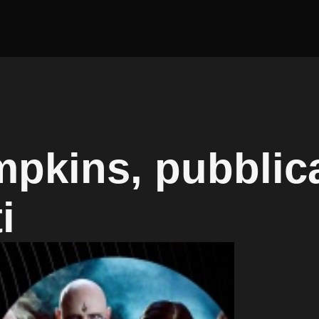
kins, pubblica
i