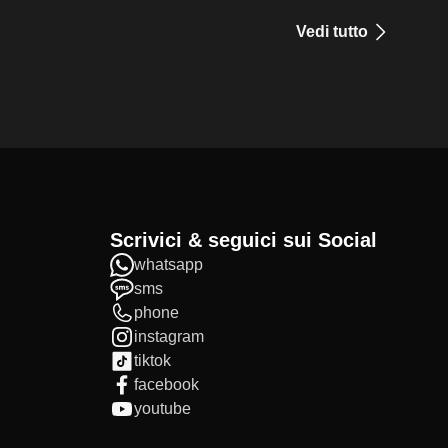
Vedi tutto
Scrivici & seguici sui Social
whatsapp
sms
phone
instagram
tiktok
facebook
youtube