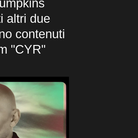
Pumpkins
 altri due
no contenuti
um "CYR"