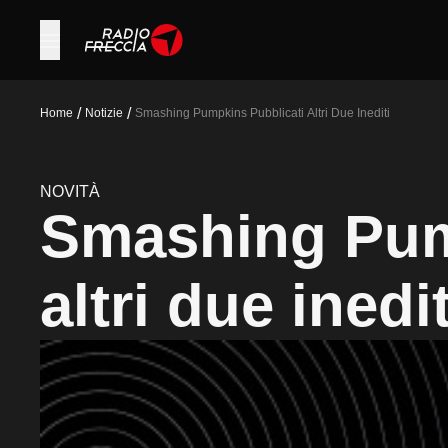
/
/
Home
Notizie
Smashing Pumpkins Pubblicati Altri Due Inediti
NOVITÀ
Smashing Pump
altri due inedit