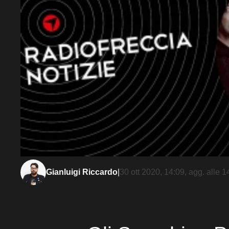
Gianluigi Riccardo
|
30 ott 2020, 14:09
, agg. alle
1