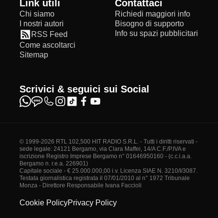
Link utili
Contattaci
Chi siamo
Richiedi maggiori info
I nostri autori
Bisogno di supporto
Info su spazi pubblicitari
RSS Feed
Come ascoltarci
Sitemap
Scrivici & seguici sui Social
© 1999-2026 RTL 102,500 HIT RADIO S.R.L. - Tutti i diritti riservati -
sede legale: 24121 Bergamo, via Clara Maffei, 14/A C.F./P.IVA e
iscrizione Registro Imprese Bergamo n° 01646950160 - (c.c.i.a.a.
Bergamo n. r.e.a. 226901)
Capitale sociale - € 25.000.000,00 i.v. Licenza SIAE N. 3210/I/3087.
Testata giornalistica registrata il 07/01/2010 al n° 1972 Tribunale
Monza - Direttore Responsabile Ivana Faccioli
Cookie Policy
Privacy Policy