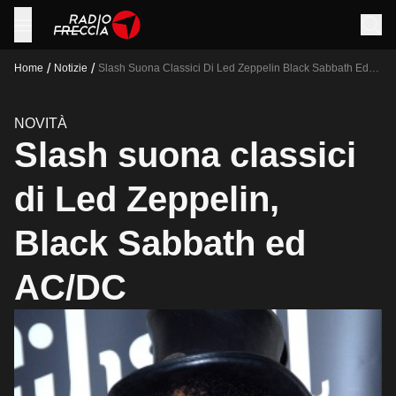
/
/
Home
Notizie
Slash Suona Classici Di Led Zeppelin Black Sabbath Ed
Acdc
NOVITÀ
Slash suona classici
di Led Zeppelin,
Black Sabbath ed
AC/DC