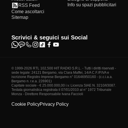
Info su spazi pubblicitari
RSS Feed
Come ascoltarci
Sitemap
Scrivici & seguici sui Social
© 1999-2026 RTL 102,500 HIT RADIO S.R.L. - Tutti i diritti riservati -
sede legale: 24121 Bergamo, via Clara Maffei, 14/A C.F./P.IVA e
iscrizione Registro Imprese Bergamo n° 01646950160 - (c.c.i.a.a.
Bergamo n. r.e.a. 226901)
Capitale sociale - € 25.000.000,00 i.v. Licenza SIAE N. 3210/I/3087.
Testata giornalistica registrata il 07/01/2010 al n° 1972 Tribunale
Monza - Direttore Responsabile Ivana Faccioli
Cookie Policy
Privacy Policy