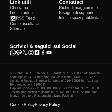
Link utili
Contattaci
Chi siamo
Richiedi maggiori info
I nostri autori
Bisogno di supporto
Info su spazi pubblicitari
RSS Feed
Come ascoltarci
Sitemap
Scrivici & seguici sui Social
© 1999-2026 RTL 102,500 HIT RADIO S.R.L. - Tutti i diritti riservati -
sede legale: 24121 Bergamo, via Clara Maffei, 14/A C.F./P.IVA e
iscrizione Registro Imprese Bergamo n° 01646950160 - (c.c.i.a.a.
Bergamo n. r.e.a. 226901)
Capitale sociale - € 25.000.000,00 i.v. Licenza SIAE N. 3210/I/3087.
Testata giornalistica registrata il 07/01/2010 al n° 1972 Tribunale
Monza - Direttore Responsabile Ivana Faccioli
Cookie Policy
Privacy Policy