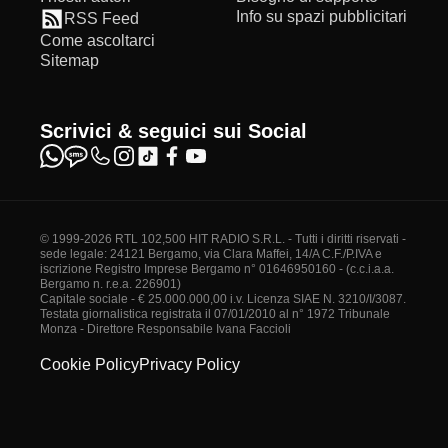
Info su spazi pubblicitari
RSS Feed
Come ascoltarci
Sitemap
Scrivici & seguici sui Social
© 1999-2026 RTL 102,500 HIT RADIO S.R.L. - Tutti i diritti riservati -
sede legale: 24121 Bergamo, via Clara Maffei, 14/A C.F./P.IVA e
iscrizione Registro Imprese Bergamo n° 01646950160 - (c.c.i.a.a.
Bergamo n. r.e.a. 226901)
Capitale sociale - € 25.000.000,00 i.v. Licenza SIAE N. 3210/I/3087.
Testata giornalistica registrata il 07/01/2010 al n° 1972 Tribunale
Monza - Direttore Responsabile Ivana Faccioli
Cookie Policy
Privacy Policy