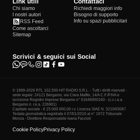
Link utili
Contattaci
Chi siamo
Richiedi maggiori info
I nostri autori
Bisogno di supporto
Info su spazi pubblicitari
RSS Feed
Come ascoltarci
Sitemap
Scrivici & seguici sui Social
© 1999-2026 RTL 102,500 HIT RADIO S.R.L. - Tutti i diritti riservati -
sede legale: 24121 Bergamo, via Clara Maffei, 14/A C.F./P.IVA e
iscrizione Registro Imprese Bergamo n° 01646950160 - (c.c.i.a.a.
Bergamo n. r.e.a. 226901)
Capitale sociale - € 25.000.000,00 i.v. Licenza SIAE N. 3210/I/3087.
Testata giornalistica registrata il 07/01/2010 al n° 1972 Tribunale
Monza - Direttore Responsabile Ivana Faccioli
Cookie Policy
Privacy Policy