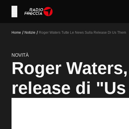
/
/
Home
Notizie
Roger Waters Tutte Le News Sulla Release Di Us Them
NOVITÀ
Roger Waters, 
release di "U