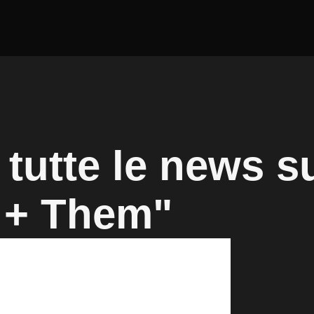
tutte le news su
s + Them"