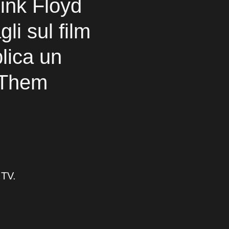
Pink Floyd
li sul film
lica un
+Them
 TV.