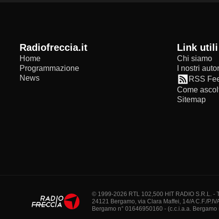
radiofreccia.it
Link utili
Home
Chi siamo
Programmazione
I nostri autor
News
RSS Fe
Come ascolt
Sitemap
© 1999-2026 RTL 102,500 HIT RADIO S.R.L. - Tutti 
24121 Bergamo, via Clara Maffei, 14/A C.F./P.IV
Bergamo n° 01646950160 - (c.c.i.a.a. Bergamo n