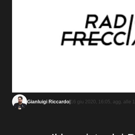
Gianluigi Riccardo
|
16 giu 2020, 16:05
, agg. alle
1