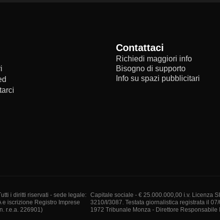
Contattaci
Richiedi maggiori info
i
Bisogno di supporto
Info su spazi pubblicitari
ed
arci
i diritti riservati - sede legale:
Capitale sociale - € 25.000.000,00 i.v. Licenza S
A e iscrizione Registro Imprese
3210/I/3087. Testata giornalistica registrata il 07
. r.e.a. 226901)
1972 Tribunale Monza - Direttore Responsabile I