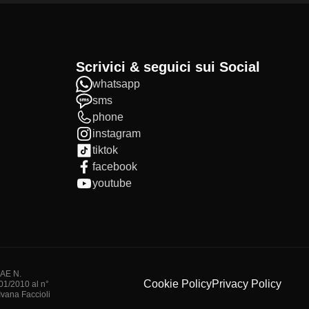
Scrivici & seguici sui Social
whatsapp
sms
phone
instagram
tiktok
facebook
youtube
IAE N.
Cookie Policy
Privacy Policy
/01/2010 al n°
vana Faccioli