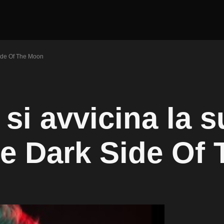
Side Of The Moon
si avvicina la s
he Dark Side Of 