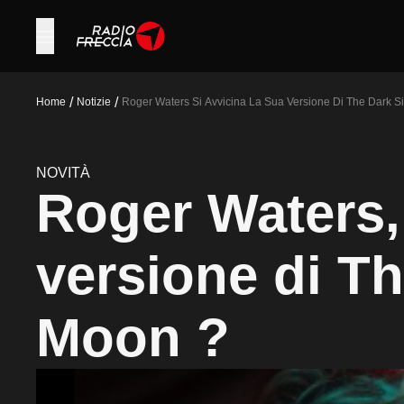
/
/
Home
Notizie
Roger Waters Si Avvicina La Sua Versione Di The Dark 
NOVITÀ
Roger Waters, 
versione di T
Moon ?