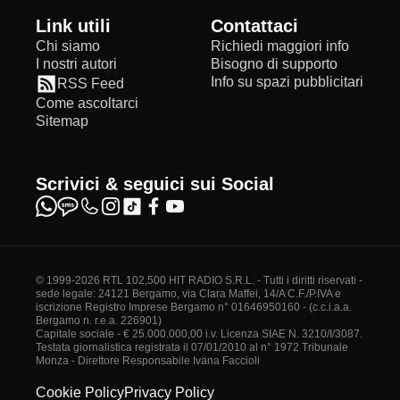
Link utili
Contattaci
Chi siamo
Richiedi maggiori info
I nostri autori
Bisogno di supporto
Info su spazi pubblicitari
RSS Feed
Come ascoltarci
Sitemap
Scrivici & seguici sui Social
© 1999-2026 RTL 102,500 HIT RADIO S.R.L. - Tutti i diritti riservati -
sede legale: 24121 Bergamo, via Clara Maffei, 14/A C.F./P.IVA e
iscrizione Registro Imprese Bergamo n° 01646950160 - (c.c.i.a.a.
Bergamo n. r.e.a. 226901)
Capitale sociale - € 25.000.000,00 i.v. Licenza SIAE N. 3210/I/3087.
Testata giornalistica registrata il 07/01/2010 al n° 1972 Tribunale
Monza - Direttore Responsabile Ivana Faccioli
Cookie Policy
Privacy Policy