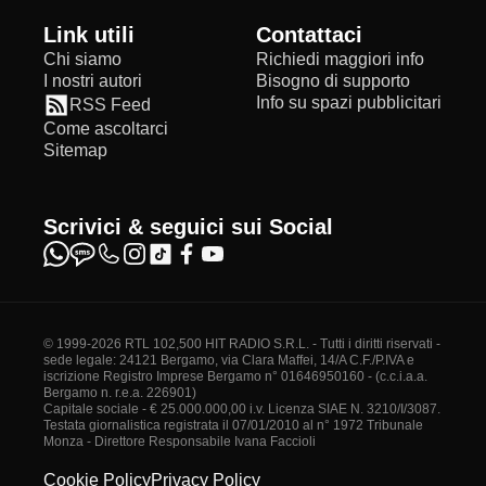
Link utili
Contattaci
Chi siamo
Richiedi maggiori info
I nostri autori
Bisogno di supporto
Info su spazi pubblicitari
RSS Feed
Come ascoltarci
Sitemap
Scrivici & seguici sui Social
© 1999-2026 RTL 102,500 HIT RADIO S.R.L. - Tutti i diritti riservati -
sede legale: 24121 Bergamo, via Clara Maffei, 14/A C.F./P.IVA e
iscrizione Registro Imprese Bergamo n° 01646950160 - (c.c.i.a.a.
Bergamo n. r.e.a. 226901)
Capitale sociale - € 25.000.000,00 i.v. Licenza SIAE N. 3210/I/3087.
Testata giornalistica registrata il 07/01/2010 al n° 1972 Tribunale
Monza - Direttore Responsabile Ivana Faccioli
Cookie Policy
Privacy Policy